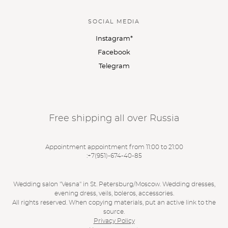
SOCIAL MEDIA
Instagram*
Facebook
Telegram
Free shipping all over Russia
Appointment appointment from 11:00 to 21:00
:
+7(951)-674-40-85
Wedding salon "Vesna" in St. Petersburg/Moscow. Wedding dresses,
evening dress, veils, boleros, accessories.
All rights reserved. When copying materials, put an active link to the
source.
Privacy Policy