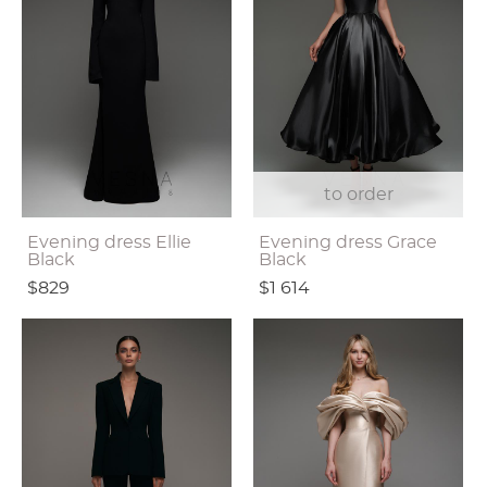
to order
Evening dress Ellie
Evening dress Grace
Black
Black
$829
$1 614