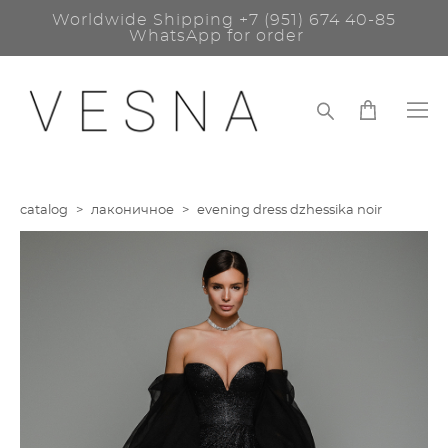
Worldwide Shipping
+7 (951) 674 40-85
WhatsApp for order
catalog
>
лаконичное
>
evening dress dzhessika noir