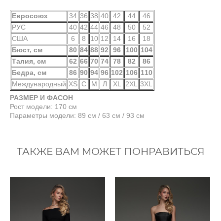
Евросоюз
34
36
38
40
42
44
46
РУС
40
42
44
46
48
50
52
США
6
8
10
12
14
16
18
Бюст, см
80
84
88
92
96
100
104
Талия, см
62
66
70
74
78
82
86
Бедра, см
86
90
94
96
102
106
110
Международный
XS
С
М
Л
XL
2XL
3XL
РАЗМЕР И ФАСОН
Рост модели: 170 см
Параметры модели: 89 см / 63 см / 93 см
ТАКЖЕ ВАМ МОЖЕТ ПОНРАВИТЬСЯ