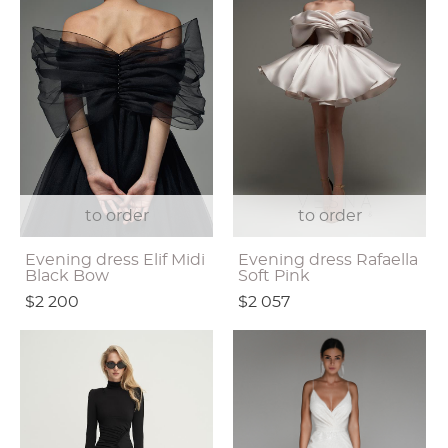
to order
to order
Evening dress Elif Midi
Evening dress Rafaella
Black Bow
Soft Pink
$2 200
$2 057