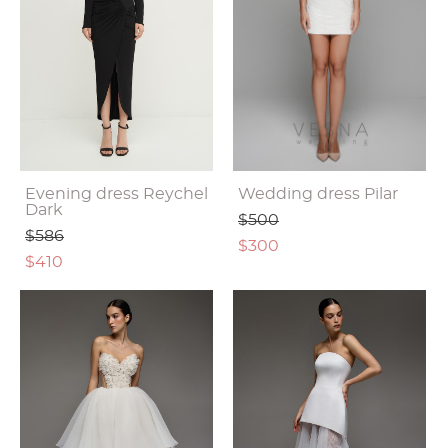
Evening dress Reychel
Wedding dress Pilar
Dark
$500
$586
$300
$410