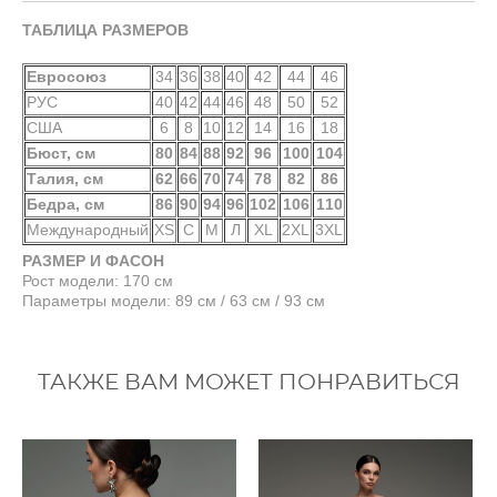
ТАБЛИЦА РАЗМЕРОВ
Евросоюз
34
36
38
40
42
44
46
РУС
40
42
44
46
48
50
52
США
6
8
10
12
14
16
18
Бюст, см
80
84
88
92
96
100
104
Талия, см
62
66
70
74
78
82
86
Бедра, см
86
90
94
96
102
106
110
Международный
XS
С
М
Л
XL
2XL
3XL
РАЗМЕР И ФАСОН
Рост модели: 170 см
Параметры модели: 89 см / 63 см / 93 см
ТАКЖЕ ВАМ МОЖЕТ ПОНРАВИТЬСЯ