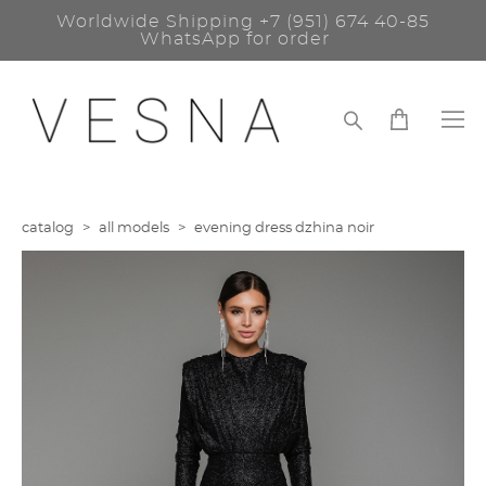
Worldwide Shipping
+7 (951) 674 40-85
WhatsApp for order
catalog
>
all models
>
evening dress dzhina noir