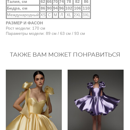
Талия, см
62
66
70
74
78
82
86
Бедра, см
86
90
94
96
102
106
110
Международный
XS
С
М
Л
XL
2XL
3XL
РАЗМЕР И ФАСОН
Рост модели: 170 см
Параметры модели: 89 см / 63 см / 93 см
ТАКЖЕ ВАМ МОЖЕТ ПОНРАВИТЬСЯ