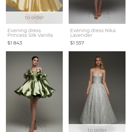
to order
Evening dress
Evening dress Nika
Princess Silk Vanilla
Lavender
$1 843
$1 557
to order