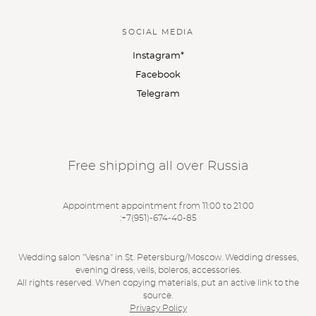
SOCIAL MEDIA
Instagram*
Facebook
Telegram
Free shipping all over Russia
Appointment appointment from 11:00 to 21:00
:
+7(951)-674-40-85
Wedding salon "Vesna" in St. Petersburg/Moscow. Wedding dresses,
evening dress, veils, boleros, accessories.
All rights reserved. When copying materials, put an active link to the
source.
Privacy Policy