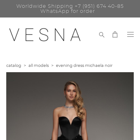
Worldwide Shipping
+7 (951) 674 40-85
WhatsApp for order
catalog
>
all models
>
evening dress michaela noir